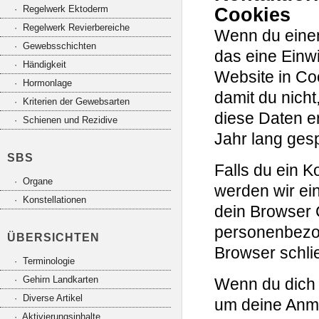
· Regelwerk Ektoderm
Cookies
· Regelwerk Revierbereiche
Wenn du einen
· Gewebsschichten
das eine Einw
· Händigkeit
Website in Coo
· Hormonlage
damit du nicht
· Kriterien der Gewebsarten
diese Daten e
· Schienen und Rezidive
Jahr lang gesp
SBS
Falls du ein K
· Organe
werden wir ei
· Konstellationen
dein Browser 
personenbezo
ÜBERSICHTEN
Browser schlie
· Terminologie
· Gehirn Landkarten
Wenn du dich 
· Diverse Artikel
um deine Anme
· Aktivierungsinhalte